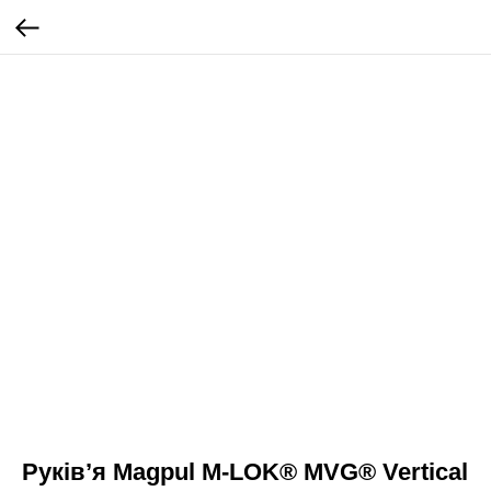
Руківʼя Magpul M-LOK® MVG® Vertical