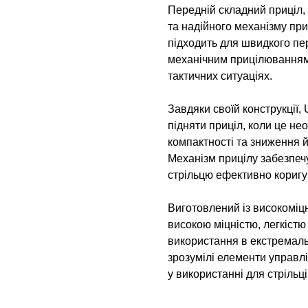
Передній складний приціл,
та надійного механізму при
підходить для швидкого пе
механічним прицілюванням,
тактичних ситуаціях.
Завдяки своїй конструкції
підняти приціл, коли це не
компактності та зниження й
Механізм прицілу забезпеч
стрільцю ефективно коригув
Виготовлений із високоміцн
високою міцністю, легкістю
використання в екстремаль
зрозумілі елементи управ
у використанні для стрільці