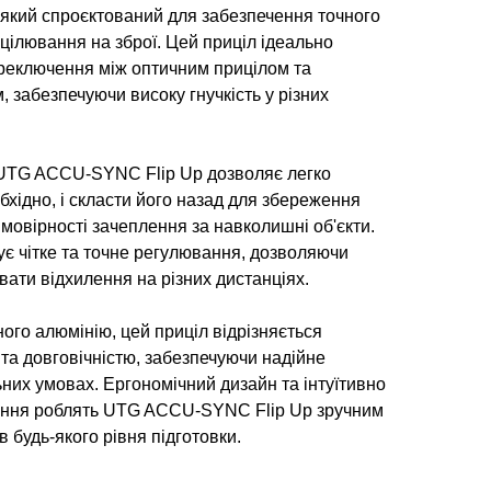
 який спроєктований для забезпечення точного
цілювання на зброї. Цей приціл ідеально
реключення між оптичним прицілом та
 забезпечуючи високу гнучкість у різних
, UTG ACCU-SYNC Flip Up дозволяє легко
обхідно, і скласти його назад для збереження
мовірності зачеплення за навколишні об'єкти.
ує чітке та точне регулювання, дозволяючи
ати відхилення на різних дистанціях.
ого алюмінію, цей приціл відрізняється
 та довговічністю, забезпечуючи надійне
них умовах. Ергономічний дизайн та інтуїтивно
ління роблять UTG ACCU-SYNC Flip Up зручним
в будь-якого рівня підготовки.