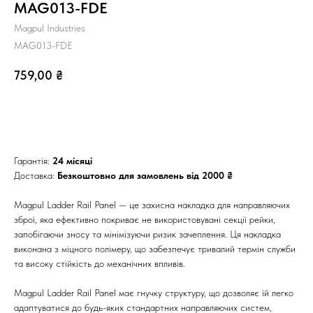
MAG013-FDE
Magpul Industries
MAG013-FDE
759,00
₴
Додати в кошик
Гарантія:
24 місяці
Доставка:
Безкоштовно для замовлень від 2000 ₴
Magpul Ladder Rail Panel — це захисна накладка для направляючих
зброї, яка ефективно покриває не використовувані секції рейки,
запобігаючи зносу та мінімізуючи ризик зачеплення. Ця накладка
виконана з міцного полімеру, що забезпечує тривалий термін служби
та високу стійкість до механічних впливів.
Magpul Ladder Rail Panel має гнучку структуру, що дозволяє їй легко
адаптуватися до будь-яких стандартних направляючих систем,