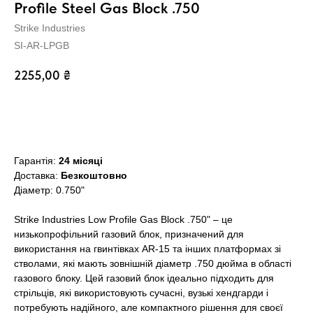
Profile Steel Gas Block .750
Strike Industries
SI-AR-LPGB
2255,00
₴
Додати в кошик
Гарантія:
24 місяці
Доставка:
Безкоштовно
Діаметр: 0.750"
Strike Industries Low Profile Gas Block .750" – це
низькопрофільний газовий блок, призначений для
використання на гвинтівках AR-15 та інших платформах зі
стволами, які мають зовнішній діаметр .750 дюйма в області
газового блоку. Цей газовий блок ідеально підходить для
стрільців, які використовують сучасні, вузькі хендгарди і
потребують надійного, але компактного рішення для своєї