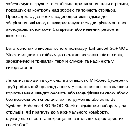
забезпечують зручне та стабільне прилягання щоки стрільця,
покращуючи контроль над зброєю та точність стрільби.
Приклад має два великі водонепроникні відсіки для
зберігання, які можуть використовуватись для різноманітних
аксесуарів, включаючи батарейки або невеликі ремонтні
комплекти.
Виготовлений з високоякісного полімеру, Enhanced SOPMOD
Stock є міцним та стійким до негативних зовнішніх впливів,
забезпечуючи тривалий термін служби та надійність у
використанні.
Легка інсталяція та сумісність з більшістю Mil-Spec буферних
труб робить цей приклад легким у встановленні, дозволяючи
користувачам швидко оновити або модифікувати свою зброю
без необхідності спеціальних інструментів або змін. B5
Systems Enhanced SOPMOD Stock є відмінним вибором для
стрільців, які прагнуть до максимального комфорту,
функціональності та покращення загальних характеристик
своєї зброї.