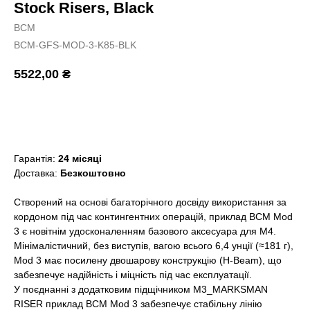
Stock Risers, Black
BCM
BCM-GFS-MOD-3-K85-BLK
5522,00
₴
Додати в кошик
Гарантія:
24 місяці
Доставка:
Безкоштовно
Створений на основі багаторічного досвіду використання за
кордоном під час контингентних операцій, приклад BCM Mod
3 є новітнім удосконаленням базового аксесуара для M4.
Мінімалістичний, без виступів, вагою всього 6,4 унції (≈181 г),
Mod 3 має посилену двошарову конструкцію (H-Beam), що
забезпечує надійність і міцність під час експлуатації.
У поєднанні з додатковим підщічником M3_MARKSMAN
RISER приклад BCM Mod 3 забезпечує стабільну лінію