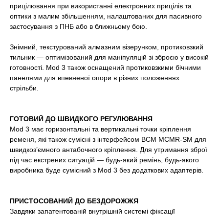
прицілювання при використанні електронних прицілів та
оптики з малим збільшенням, налаштованих для пасивного
застосування з ПНБ або в ближньому бою.
Знімний, текстурований алмазним візерунком, протиковзкий
тильник — оптимізований для маніпуляцій зі зброєю у високій
готовності. Mod 3 також оснащений протиковзкими бічними
панелями для впевненої опори в різних положеннях
стрільби.
ГОТОВИЙ ДО ШВИДКОГО РЕГУЛЮВАННЯ
Mod 3 має горизонтальні та вертикальні точки кріплення
ременя, які також сумісні з інтерфейсом BCM MCMR-SM для
швидкоз’ємного антабочного кріплення. Для утримання зброї
під час екстрених ситуацій — будь-який ремінь, будь-якого
виробника буде сумісний з Mod 3 без додаткових адаптерів.
ПРИСТОСОВАНИЙ ДО БЕЗДОРОЖЖЯ
Завдяки запатентованій внутрішній системі фіксації