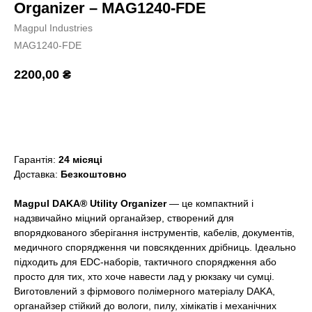
Organizer – MAG1240-FDE
Magpul Industries
MAG1240-FDE
2200,00
₴
Додати в кошик
Гарантія:
24 місяці
Доставка:
Безкоштовно
Magpul DAKA® Utility Organizer
— це компактний і
надзвичайно міцний органайзер, створений для
впорядкованого зберігання інструментів, кабелів, документів,
медичного спорядження чи повсякденних дрібниць. Ідеально
підходить для EDC-наборів, тактичного спорядження або
просто для тих, хто хоче навести лад у рюкзаку чи сумці.
Виготовлений з фірмового полімерного матеріалу DAKA,
органайзер стійкий до вологи, пилу, хімікатів і механічних