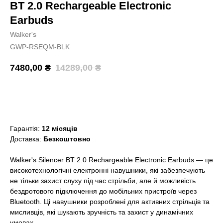
BT 2.0 Rechargeable Electronic
Earbuds
Walker's
GWP-RSEQM-BLK
7480,00
₴
14289,00
₴
Додати в кошик
Гарантія:
12 місяців
Доставка:
Безкоштовно
Walker's Silencer BT 2.0 Rechargeable Electronic Earbuds — це
високотехнологічні електронні навушники, які забезпечують
не тільки захист слуху під час стрільби, але й можливість
бездротового підключення до мобільних пристроїв через
Bluetooth. Ці навушники розроблені для активних стрільців та
мисливців, які шукають зручність та захист у динамічних
умовах.