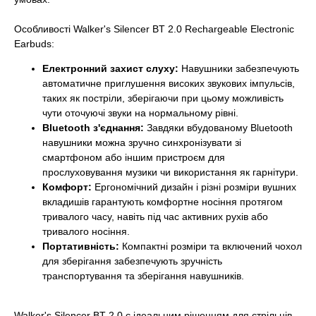
Особливості Walker's Silencer BT 2.0 Rechargeable Electronic
Earbuds:
Електронний захист слуху:
Навушники забезпечують
автоматичне приглушення високих звукових імпульсів,
таких як постріли, зберігаючи при цьому можливість
чути оточуючі звуки на нормальному рівні.
Bluetooth з'єднання:
Завдяки вбудованому Bluetooth
навушники можна зручно синхронізувати зі
смартфоном або іншим пристроєм для
прослуховування музики чи використання як гарнітури.
Комфорт:
Ергономічний дизайн і різні розміри вушних
вкладишів гарантують комфортне носіння протягом
тривалого часу, навіть під час активних рухів або
тривалого носіння.
Портативність:
Компактні розміри та включений чохол
для зберігання забезпечують зручність
транспортування та зберігання навушників.
Walker's Silencer BT 2.0 є ідеальним рішенням для стрільців,