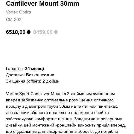
Cantilever Mount 30mm
Vortex Optics
CM-202
6518,00
₴
8459,00
₴
Додати в кошик
Гарантія:
24 місяці
Доставка:
Безкоштовно
Зміщення (offset): 2 дюйми
Vortex Sport Cantilever Mount з 2-дюймовим зміщенням
вперед забезпечує оптимальне розміщення оптичного
прицілу з діаметром труби 30мм на тактичних гвинтівках,
дозволяючи зберегти правильне положення очей та
забезпечуючи комфортне ціління. Завдяки кантілеверному
дизайну, цей монтажний кронштейн виносить приціл вперед,
що є ідеальним для використання зі зброєю, де потрібно